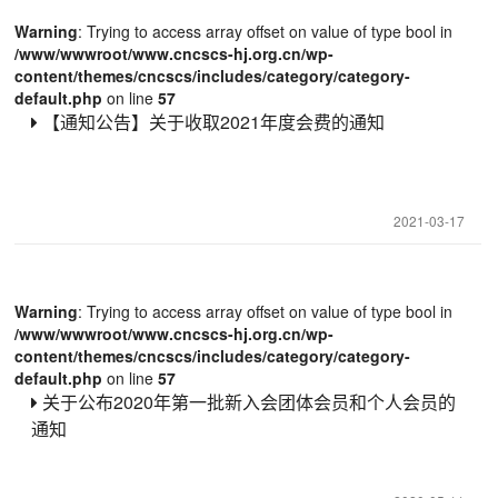
Warning
: Trying to access array offset on value of type bool in
/www/wwwroot/www.cncscs-hj.org.cn/wp-
content/themes/cncscs/includes/category/category-
default.php
on line
57
【通知公告】关于收取2021年度会费的通知
2021-03-17
Warning
: Trying to access array offset on value of type bool in
/www/wwwroot/www.cncscs-hj.org.cn/wp-
content/themes/cncscs/includes/category/category-
default.php
on line
57
关于公布2020年第一批新入会团体会员和个人会员的
通知